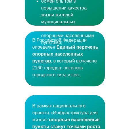
обмен опытом в
повышении качества
жизни жителей
муниципальных
образований между
опорными населенными
В Российской Федерации
пунктами;
определен
Единый перечень
опорных населенных
пунктов
, в который включено
2160 городов, поселков
городского типа и сел.
В рамках национального
проекта «Инфраструктура для
жизни»
опорные населённые
пункты станут точками роста