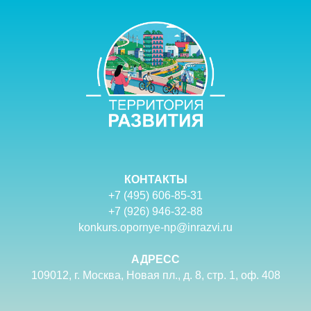
КОНТАКТЫ
+7 (495) 606-85-31
+7 (926) 946-32-88
konkurs.opornye-np@inrazvi.ru
АДРЕСС
109012, г. Москва, Новая пл., д. 8, стр. 1, оф. 408