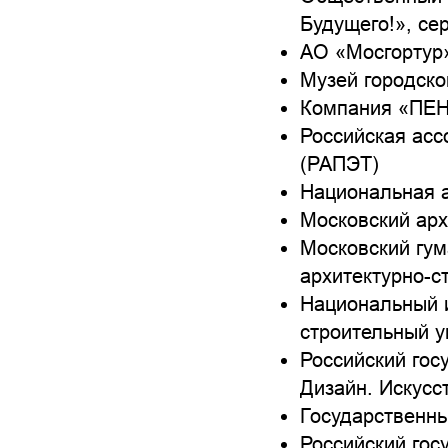
Будущего!», с
АО «Мосгортур»
Музей городско
Компания «ПЕ
Российская ас
(РАПЭТ)
Национальная а
Московский арх
Московский гум
архитектурно-с
Национальный 
строительный у
Российский гос
Дизайн. Искусс
Государственны
Российский гос