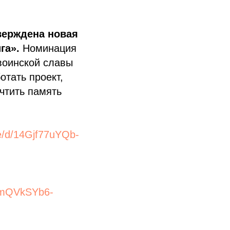
верждена новая
ига».
Номинация
воинской славы
отать проект,
чтить память
ile/d/14Gjf77uYQb-
bmQVkSYb6-