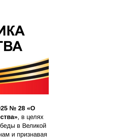
025 № 28 «О
ества»
, в целях
обеды в Великой
нам и признавая