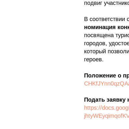
подвиг участник
В соответствии
номинация конк
посвящена тури
городов, удосто
который позволи
героев.
Положение о п
CHKfJYnn0qzQAa
Подать заявку 
https://docs.g
jhtyWEyqimqofK