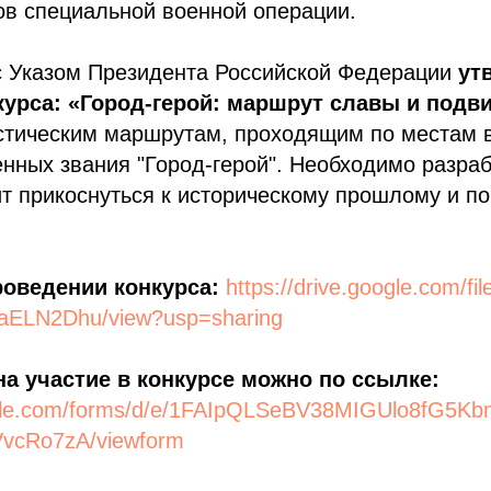
ов специальной военной операции.
 с Указом Президента Российской Федерации
ут
урса: «Город-герой: маршрут славы и подв
стическим маршрутам, проходящим по местам 
енных звания "Город-герой". Необходимо разраб
т прикоснуться к историческому прошлому и по
роведении конкурса:
https://drive.google.com/f
ELN2Dhu/view?usp=sharing
на участие в конкурсе можно по ссылке:
oogle.com/forms/d/e/1FAIpQLSeBV38MIGUlo8fG5K
VvcRo7zA/viewform