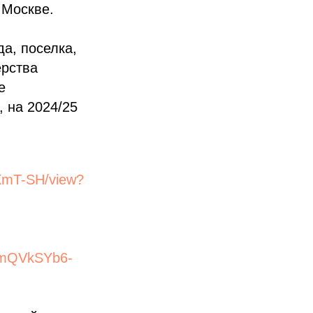
 Москве.
а, поселка,
ерства
е
 на 2024/25
XmT-SH/view?
bmQVkSYb6-