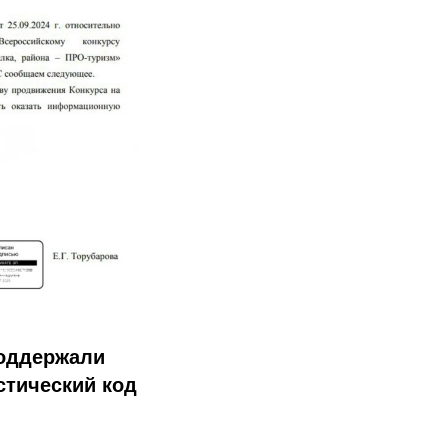
поддержали
стический код