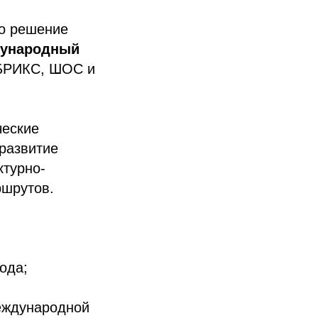
то решение
дународный
 БРИКС, ШОС и
ческие
развитие
ктурно-
ршрутов.
ода;
Международной