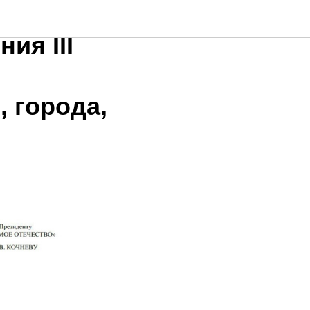
ия III
 города,