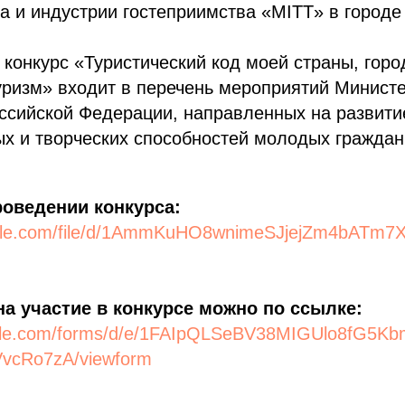
а и индустрии гостеприимства «MITT» в городе
онкурс «Туристический код моей страны, город
уризм» входит в перечень мероприятий Минист
ссийской Федерации, направленных на развити
х и творческих способностей молодых граждан,
оведении конкурса:
oogle.com/file/d/1AmmKuHO8wnimeSJjejZm4bATm7
на участие в конкурсе можно по ссылке:
oogle.com/forms/d/e/1FAIpQLSeBV38MIGUlo8fG5K
VvcRo7zA/viewform