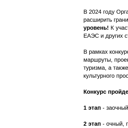
В 2024 году Ор
расширить гран
уровень!
К учас
ЕАЭС и других с
В рамках конкур
маршруты, проек
туризма, а такж
культурного про
Конкурс пройде
1 этап
- заочный
2 этап
- очный, 