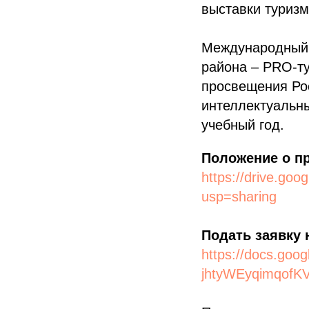
выставки туризм
Международный к
района – PRO-т
просвещения Ро
интеллектуальны
учебный год.
Положение о пр
https://drive.g
usp=sharing
Подать заявку 
https://docs.g
jhtyWEyqimqofK