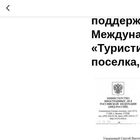
МИД РФ 
поддерж
Междуна
«Туристи
поселка,