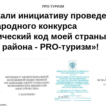
и Россотрудничество
ПРО-ТУРИЗМ
али инициативу проведен
родного конкурса
ческий код моей страны,
 района - PRO-туризм»!